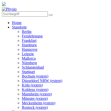
Home
Standorte
Berlin
Fernlehrgang
Frankfurt
Hamburg
Hannover
Leipzig
Mallorca
Nürnberg
Schlangenbad
Stuttgart
Bochum (extern)
Düsseldorf NRW (extern)
Köln (extern)
Koblenz (extern)
Mannheim (extern)
Münster (extern)
Meckenheim (extern)
Rostock (extern)