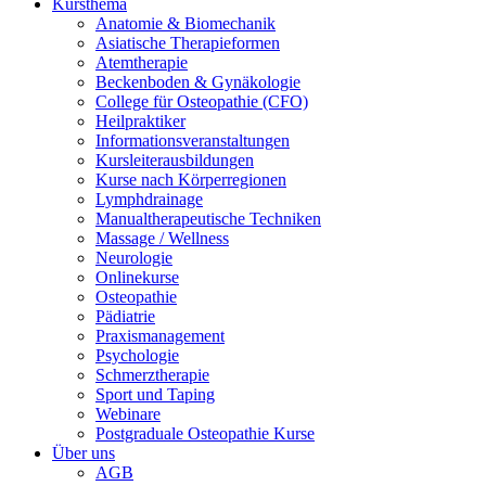
Kursthema
Anatomie & Biomechanik
Asiatische Therapieformen
Atemtherapie
Beckenboden & Gynäkologie
College für Osteopathie (CFO)
Heilpraktiker
Informationsveranstaltungen
Kursleiterausbildungen
Kurse nach Körperregionen
Lymphdrainage
Manualtherapeutische Techniken
Massage / Wellness
Neurologie
Onlinekurse
Osteopathie
Pädiatrie
Praxismanagement
Psychologie
Schmerztherapie
Sport und Taping
Webinare
Postgraduale Osteopathie Kurse
Über uns
AGB